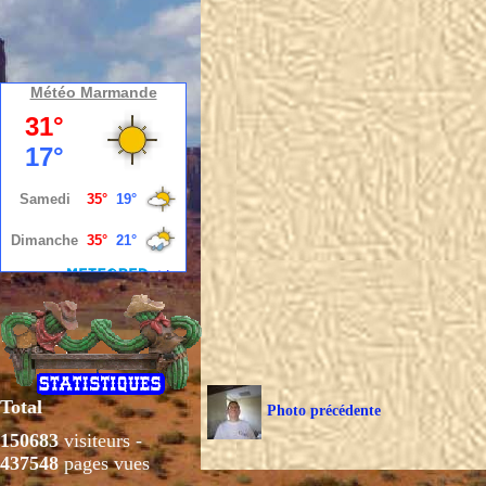
Météo Marmande
Total
Photo précédente
150683
visiteurs -
437548
pages vues