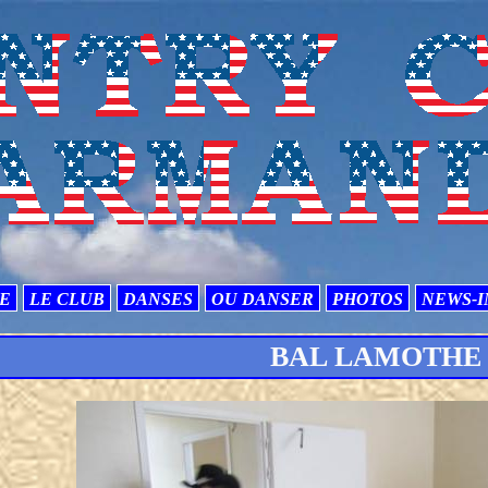
TE
LE CLUB
DANSES
OU DANSER
PHOTOS
NEWS-I
BAL LAMOTHE