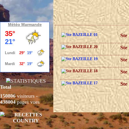
Météo Marmande
Ste
Ste
Ste
Ste
Ste
Total
150806
visiteurs -
438004
pages vues