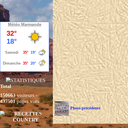
Météo Marmande
Total
150663
visiteurs -
437501
pages vues
Photo précédente