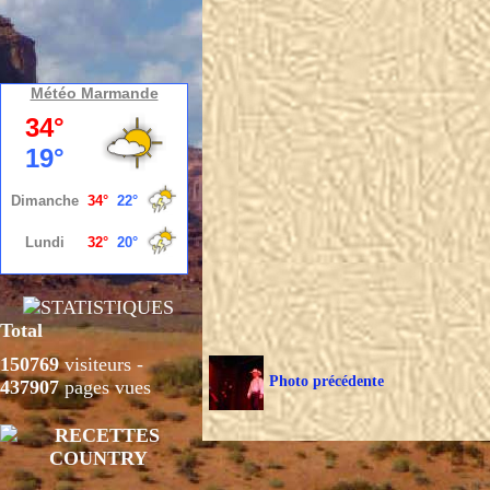
Météo Marmande
Total
150769
visiteurs -
Photo précédente
437907
pages vues