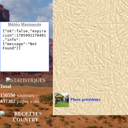
Météo Marmande
Total
150590
visiteurs -
Photo précédente
437382
pages vues