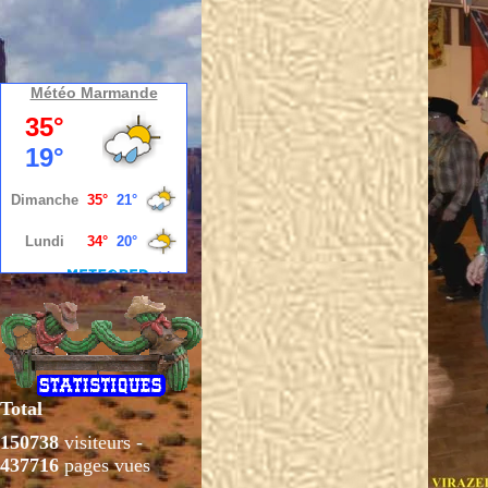
Météo Marmande
Total
150738
visiteurs -
437716
pages vues