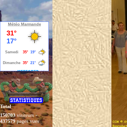
Météo Marmande
Total
150703
visiteurs -
437579
pages vues