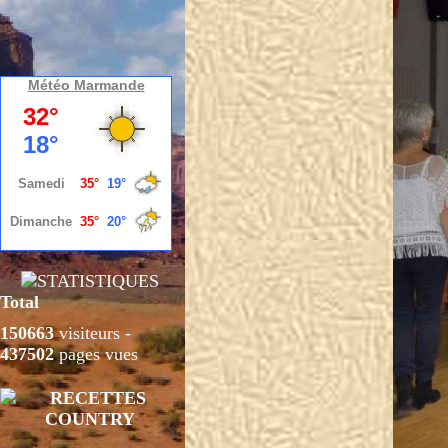
Météo Marmande
Total
150663
visiteurs -
437502
pages vues