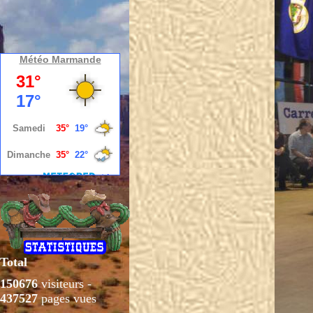
Météo Marmande
Total
150676
visiteurs -
437527
pages vues