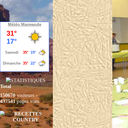
Météo Marmande
Total
150678
visiteurs -
437541
pages vues