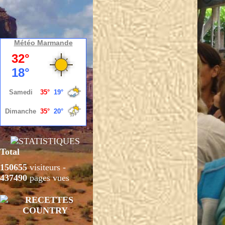
Météo Marmande
Total
150655
visiteurs -
437490
pages vues