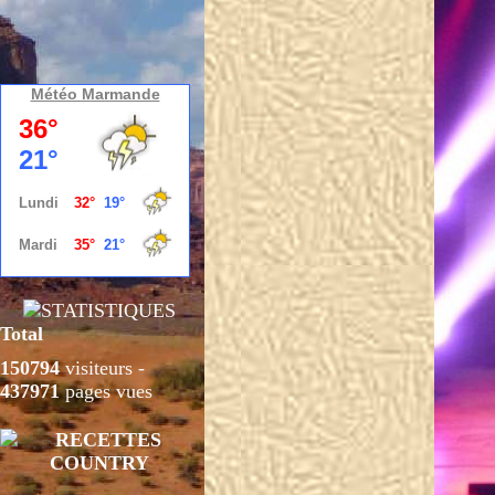
Météo Marmande
Total
150794
visiteurs -
437971
pages vues